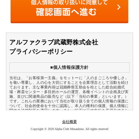
アルファクラブ武蔵野株式会社
プライバシーポリシー
■個人情報保護方針
当社は、「お客様第一主義」をモットーに「人のまごころや優しさ」
を敬い尊重し、人の心を大切にすることを企業理念として活動を続け
ております。主な事業内容は冠婚葬祭互助会を柱とした総合結婚式
場・葬斎センター・多目的ホールの運営、各種イベントの企画及び実
施、並びに関連商品の販売など（以下「当社の事業」といいます。）
です。これらの業務において当社が取り扱う全ての個人情報の保護に
ついて、社会的使命を十分に認識し、本人の権利の保護、個人情報に
関する法規制等を遵守します。また、以下に示す方針を具現化するた
めの個人情報保護マネジメントシステムを構築し、最新のＩＴ技術の
動向、社会的要請の変化、経営環境の変動等を常に認識しながら、そ
会社概要
の継続的改善に、全社を挙げて取り組むことをここに宣言します。
Copyright © 2020 Alpha Club Musashino. All rights reserved
1.個人情報は当社の事業における当社の正当な事業遂行上並びに従業
員の雇用、人事管理上必要な範囲に限定して、取得・利用及び提供