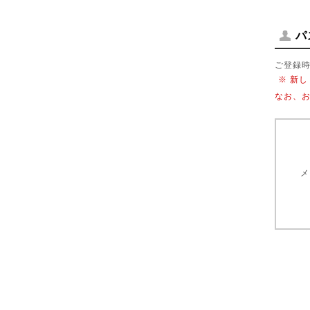
パ
ご登録
※ 新
なお、
メ